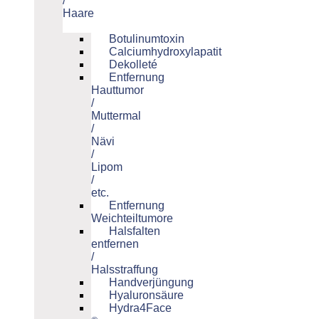
/
Haare
Botulinumtoxin
Calciumhydroxylapatit
Dekolleté
Entfernung
Hauttumor
/
Muttermal
/
Nävi
/
Lipom
/
etc.
Entfernung
Weichteiltumore
Halsfalten
entfernen
/
Halsstraffung
Handverjüngung
Hyaluronsäure
Hydra4Face