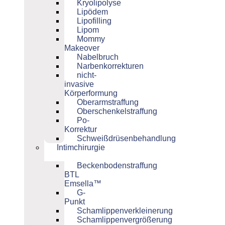
Kryolipolyse
Lipödem
Lipofilling
Lipom
Mommy
Makeover
Nabelbruch
Narbenkorrekturen
nicht-
invasive
Körperformung
Oberarmstraffung
Oberschenkelstraffung
Po-
Korrektur
Schweißdrüsenbehandlung
Intimchirurgie
Beckenbodenstraffung
BTL
Emsella™
G-
Punkt
Schamlippenverkleinerung
Schamlippenvergrößerung