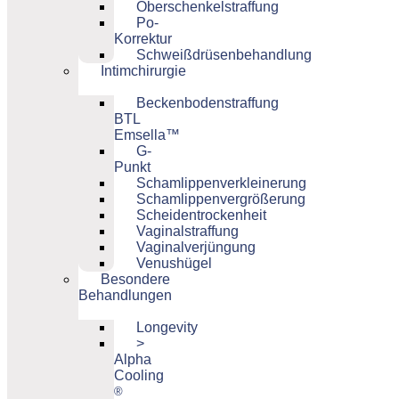
Oberschenkelstraffung
Po-
Korrektur
Schweißdrüsenbehandlung
Intimchirurgie
Beckenbodenstraffung
BTL
Emsella™
G-
Punkt
Schamlippenverkleinerung
Schamlippenvergrößerung
Scheidentrockenheit
Vaginalstraffung
Vaginalverjüngung
Venushügel
Besondere
Behandlungen
Longevity
>
Alpha
Cooling
®