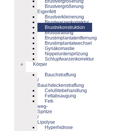
Brustvergrößerung
Brustvergrößerung
Eigenfett
Brustverkleinerung
Brustwarzenkorrektur
Brustrekonstruktion
Bruststraffung
Brustimplantatentfernung
Brustimplantatwechsel
Gynäkomastie
Nippelunterspritzung
Schlupfwarzenkorrektur
Körper
Bauchstraffung
/
Bauchdeckenstraffung
Celullitebehandlung
Fettabsaugung
Fett-
weg-
Spritze
/
Lipolyse
Hyperhidrose