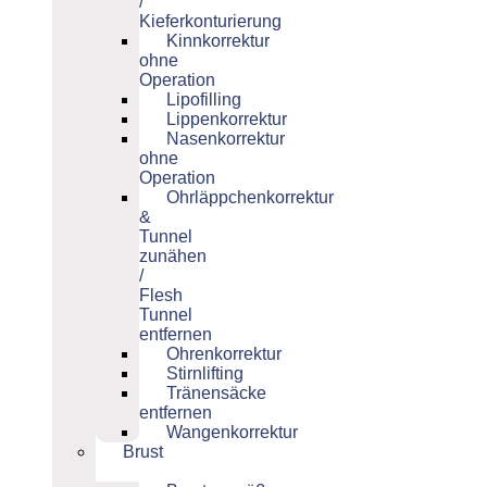
/
Kieferkonturierung
Kinnkorrektur
ohne
Operation
Lipofilling
Lippenkorrektur
Nasenkorrektur
ohne
Operation
Ohrläppchenkorrektur
&
Tunnel
zunähen
/
Flesh
Tunnel
entfernen
Ohrenkorrektur
Stirnlifting
Tränensäcke
entfernen
Wangenkorrektur
Brust