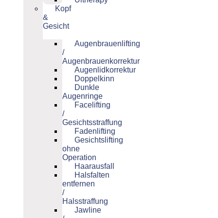
Kopf
&
Gesicht
Augenbrauenlifting
/
Augenbrauenkorrektur
Augenlidkorrektur
Doppelkinn
Dunkle
Augenringe
Facelifting
/
Gesichtsstraffung
Fadenlifting
Gesichtslifting
ohne
Operation
Haarausfall
Halsfalten
entfernen
/
Halsstraffung
Jawline