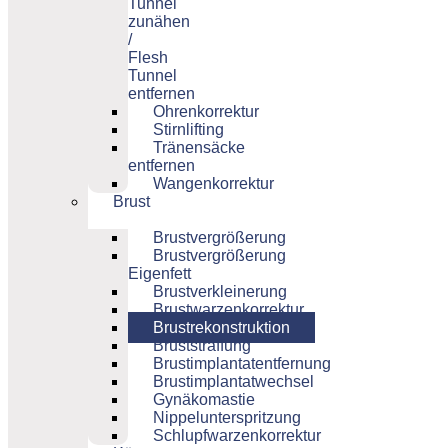
Tunnel
zunähen
/
Flesh
Tunnel
entfernen
Ohrenkorrektur
Stirnlifting
Tränensäcke
entfernen
Wangenkorrektur
Brust
Brustvergrößerung
Brustvergrößerung
Eigenfett
Brustverkleinerung
Brustwarzenkorrektur
Brustrekonstruktion
Bruststraffung
Brustimplantatentfernung
Brustimplantatwechsel
Gynäkomastie
Nippelunterspritzung
Schlupfwarzenkorrektur