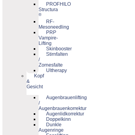
PROFHILO
Structura
®
RF-
Mesoneedling
PRP
Vampire-
Lifting
Skinbooster
Stirnfalten
/
Zornesfalte
Ultherapy
Kopf
&
Gesicht
Augenbrauenlifting
/
Augenbrauenkorrektur
Augenlidkorrektur
Doppelkinn
Dunkle
Augenringe