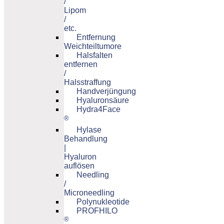
/
Lipom
/
etc.
Entfernung
Weichteiltumore
Halsfalten
entfernen
/
Halsstraffung
Handverjüngung
Hyaluronsäure
Hydra4Face
®
Hylase
Behandlung
|
Hyaluron
auflösen
Needling
/
Microneedling
Polynukleotide
PROFHILO
®