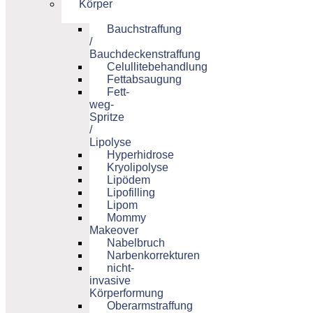
Körper
Bauchstraffung
/
Bauchdeckenstraffung
Celullitebehandlung
Fettabsaugung
Fett-
weg-
Spritze
/
Lipolyse
Hyperhidrose
Kryolipolyse
Lipödem
Lipofilling
Lipom
Mommy
Makeover
Nabelbruch
Narbenkorrekturen
nicht-
invasive
Körperformung
Oberarmstraffung