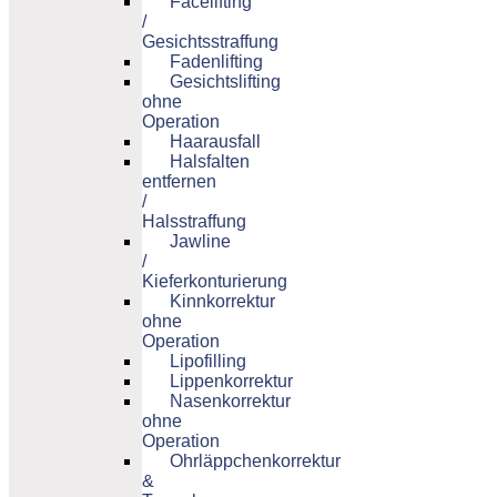
Facelifting
/
Gesichtsstraffung
Fadenlifting
Gesichtslifting
ohne
Operation
Haarausfall
Halsfalten
entfernen
/
Halsstraffung
Jawline
/
Kieferkonturierung
Kinnkorrektur
ohne
Operation
Lipofilling
Lippenkorrektur
Nasenkorrektur
ohne
Operation
Ohrläppchenkorrektur
&