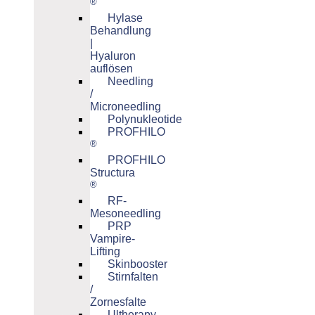
®
Hylase
Behandlung
|
Hyaluron
auflösen
Needling
/
Microneedling
Polynukleotide
PROFHILO
®
PROFHILO
Structura
®
RF-
Mesoneedling
PRP
Vampire-
Lifting
Skinbooster
Stirnfalten
/
Zornesfalte
Ultherapy