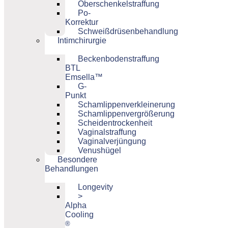
Oberschenkelstraffung
Po-
Korrektur
Schweißdrüsenbehandlung
Intimchirurgie
Beckenbodenstraffung
BTL
Emsella™
G-
Punkt
Schamlippenverkleinerung
Schamlippenvergrößerung
Scheidentrockenheit
Vaginalstraffung
Vaginalverjüngung
Venushügel
Besondere
Behandlungen
Longevity
>
Alpha
Cooling
®