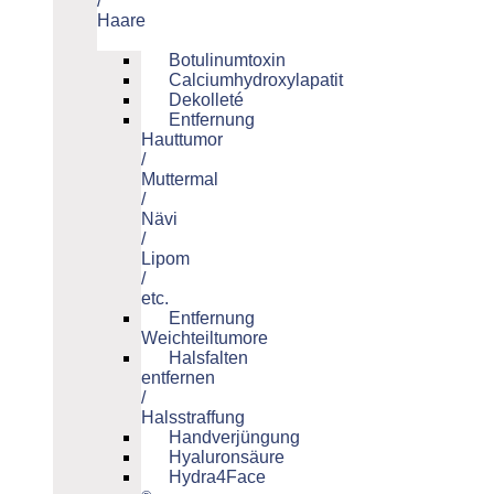
/
Haare
Botulinumtoxin
Calciumhydroxylapatit
Dekolleté
Entfernung
Hauttumor
/
Muttermal
/
Nävi
/
Lipom
/
etc.
Entfernung
Weichteiltumore
Halsfalten
entfernen
/
Halsstraffung
Handverjüngung
Hyaluronsäure
Hydra4Face