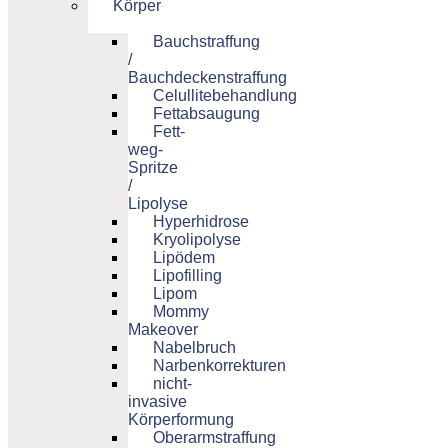
Körper
Bauchstraffung
/
Bauchdeckenstraffung
Celullitebehandlung
Fettabsaugung
Fett-
weg-
Spritze
/
Lipolyse
Hyperhidrose
Kryolipolyse
Lipödem
Lipofilling
Lipom
Mommy
Makeover
Nabelbruch
Narbenkorrekturen
nicht-
invasive
Körperformung
Oberarmstraffung