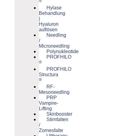
®
Hylase
Behandlung
|
Hyaluron
auflösen
Needling
/
Microneedling
Polynukleotide
PROFHILO
®
PROFHILO
Structura
®
RF-
Mesoneedling
PRP
Vampire-
Lifting
Skinbooster
Stirnfalten
/
Zornesfalte
Ultherapy