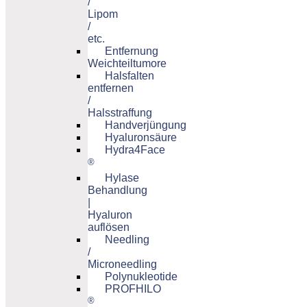
/
Lipom
/
etc.
Entfernung
Weichteiltumore
Halsfalten
entfernen
/
Halsstraffung
Handverjüngung
Hyaluronsäure
Hydra4Face
®
Hylase
Behandlung
|
Hyaluron
auflösen
Needling
/
Microneedling
Polynukleotide
PROFHILO
®