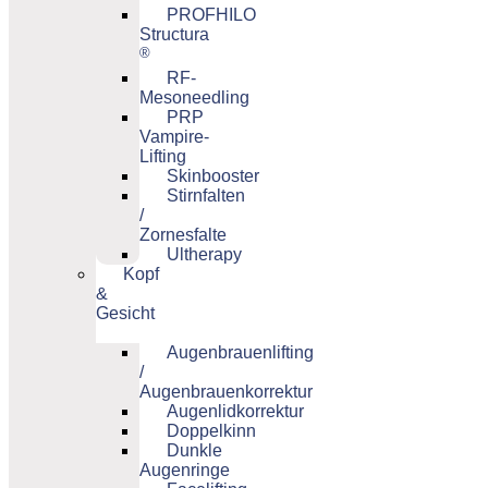
PROFHILO
Structura
®
RF-
Mesoneedling
PRP
Vampire-
Lifting
Skinbooster
Stirnfalten
/
Zornesfalte
Ultherapy
Kopf
&
Gesicht
Augenbrauenlifting
/
Augenbrauenkorrektur
Augenlidkorrektur
Doppelkinn
Dunkle
Augenringe