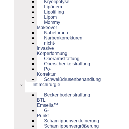
Kryolipolyse
Lipödem
Lipofilling
Lipom
Mommy
Makeover
Nabelbruch
Narbenkorrekturen
nicht-
invasive
Körperformung
Oberarmstraffung
Oberschenkelstraffung
Po-
Korrektur
Schweißdrüsenbehandlung
Intimchirurgie
Beckenbodenstraffung
BTL
Emsella™
G-
Punkt
Schamlippenverkleinerung
Schamlippenvergrößerung