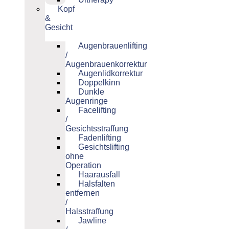
Kopf
&
Gesicht
Augenbrauenlifting
/
Augenbrauenkorrektur
Augenlidkorrektur
Doppelkinn
Dunkle
Augenringe
Facelifting
/
Gesichtsstraffung
Fadenlifting
Gesichtslifting
ohne
Operation
Haarausfall
Halsfalten
entfernen
/
Halsstraffung
Jawline