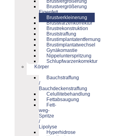
Brustvergrößerung
Brustvergrößerung
Eigenfett
Brustverkleinerung
Brustwarzenkorrektur
Brustrekonstruktion
Bruststraffung
Brustimplantatentfernung
Brustimplantatwechsel
Gynäkomastie
Nippelunterspritzung
Schlupfwarzenkorrektur
Körper
Bauchstraffung
/
Bauchdeckenstraffung
Celullitebehandlung
Fettabsaugung
Fett-
weg-
Spritze
/
Lipolyse
Hyperhidrose