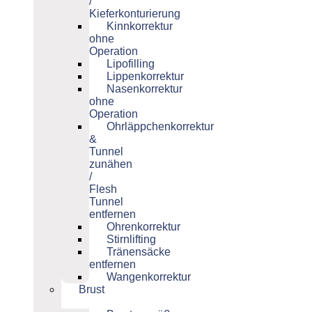
/
Kieferkonturierung
Kinnkorrektur
ohne
Operation
Lipofilling
Lippenkorrektur
Nasenkorrektur
ohne
Operation
Ohrläppchenkorrektur
&
Tunnel
zunähen
/
Flesh
Tunnel
entfernen
Ohrenkorrektur
Stirnlifting
Tränensäcke
entfernen
Wangenkorrektur
Brust