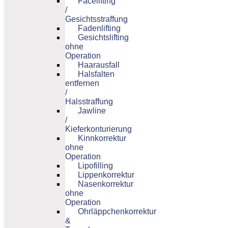
Facelifting
/
Gesichtsstraffung
Fadenlifting
Gesichtslifting
ohne
Operation
Haarausfall
Halsfalten
entfernen
/
Halsstraffung
Jawline
/
Kieferkonturierung
Kinnkorrektur
ohne
Operation
Lipofilling
Lippenkorrektur
Nasenkorrektur
ohne
Operation
Ohrläppchenkorrektur
&