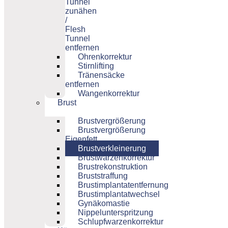
Tunnel
zunähen
/
Flesh
Tunnel
entfernen
Ohrenkorrektur
Stirnlifting
Tränensäcke
entfernen
Wangenkorrektur
Brust
Brustvergrößerung
Brustvergrößerung
Eigenfett
Brustverkleinerung
Brustwarzenkorrektur
Brustrekonstruktion
Bruststraffung
Brustimplantatentfernung
Brustimplantatwechsel
Gynäkomastie
Nippelunterspritzung
Schlupfwarzenkorrektur