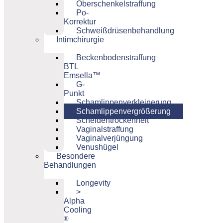
Oberschenkelstraffung
Po-
Korrektur
Schweißdrüsenbehandlung
Intimchirurgie
Beckenbodenstraffung
BTL
Emsella™
G-
Punkt
Schamlippenverkleinerung
Schamlippenvergrößerung
Scheidentrockenheit
Vaginalstraffung
Vaginalverjüngung
Venushügel
Besondere
Behandlungen
Longevity
>
Alpha
Cooling
®