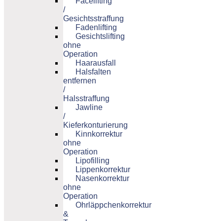
Facelifting
/
Gesichtsstraffung
Fadenlifting
Gesichtslifting
ohne
Operation
Haarausfall
Halsfalten
entfernen
/
Halsstraffung
Jawline
/
Kieferkonturierung
Kinnkorrektur
ohne
Operation
Lipofilling
Lippenkorrektur
Nasenkorrektur
ohne
Operation
Ohrläppchenkorrektur
&