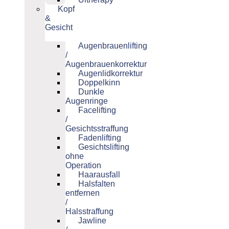
Kopf
&
Gesicht
Augenbrauenlifting
/
Augenbrauenkorrektur
Augenlidkorrektur
Doppelkinn
Dunkle
Augenringe
Facelifting
/
Gesichtsstraffung
Fadenlifting
Gesichtslifting
ohne
Operation
Haarausfall
Halsfalten
entfernen
/
Halsstraffung
Jawline