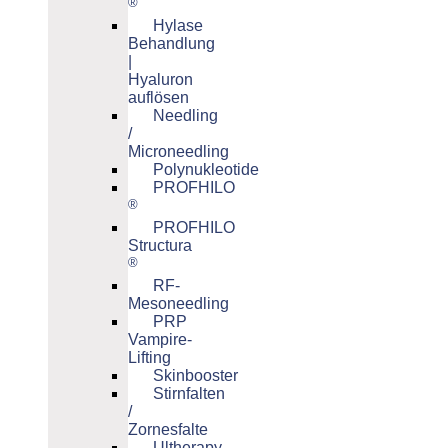
®
Hylase
Behandlung
|
Hyaluron
auflösen
Needling
/
Microneedling
Polynukleotide
PROFHILO
®
PROFHILO
Structura
®
RF-
Mesoneedling
PRP
Vampire-
Lifting
Skinbooster
Stirnfalten
/
Zornesfalte
Ultherapy