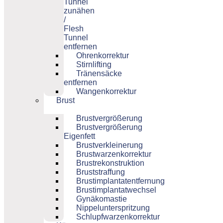
Tunnel
zunähen
/
Flesh
Tunnel
entfernen
Ohrenkorrektur
Stirnlifting
Tränensäcke
entfernen
Wangenkorrektur
Brust
Brustvergrößerung
Brustvergrößerung
Eigenfett
Brustverkleinerung
Brustwarzenkorrektur
Brustrekonstruktion
Bruststraffung
Brustimplantatentfernung
Brustimplantatwechsel
Gynäkomastie
Nippelunterspritzung
Schlupfwarzenkorrektur