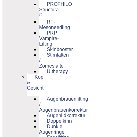
PROFHILO
Structura
®
RF-
Mesoneedling
PRP
Vampire-
Lifting
Skinbooster
Stirnfalten
/
Zornesfalte
Ultherapy
Kopf
&
Gesicht
Augenbrauenlifting
/
Augenbrauenkorrektur
Augenlidkorrektur
Doppelkinn
Dunkle
Augenringe