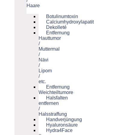
/
Haare
Botulinumtoxin
Calciumhydroxylapatit
Dekolleté
Entfernung
Hauttumor
/
Muttermal
/
Nävi
/
Lipom
/
etc.
Entfernung
Weichteiltumore
Halsfalten
entfernen
/
Halsstraffung
Handverjüngung
Hyaluronsäure
Hydra4Face