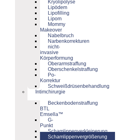
Kryolipolyse
Lipödem
Lipofilling
Lipom
Mommy
Makeover
Nabelbruch
Narbenkorrekturen
nicht-
invasive
Körperformung
Oberarmstraffung
Oberschenkelstraffung
Po-
Korrektur
Schweißdrüsenbehandlung
Intimchirurgie
Beckenbodenstraffung
BTL
Emsella™
G-
Punkt
Schamlippenverkleinerung
Schamlippenvergrößerung