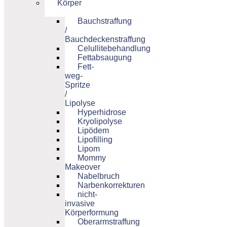
Körper
Bauchstraffung
/
Bauchdeckenstraffung
Celullitebehandlung
Fettabsaugung
Fett-
weg-
Spritze
/
Lipolyse
Hyperhidrose
Kryolipolyse
Lipödem
Lipofilling
Lipom
Mommy
Makeover
Nabelbruch
Narbenkorrekturen
nicht-
invasive
Körperformung
Oberarmstraffung