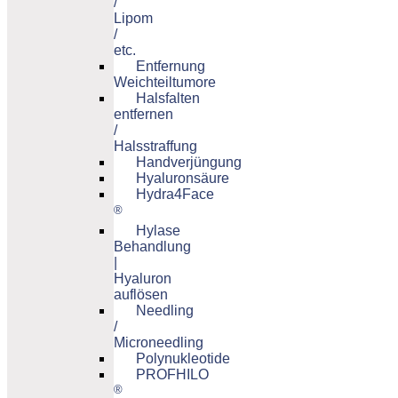
/
Lipom
/
etc.
Entfernung
Weichteiltumore
Halsfalten
entfernen
/
Halsstraffung
Handverjüngung
Hyaluronsäure
Hydra4Face
®
Hylase
Behandlung
|
Hyaluron
auflösen
Needling
/
Microneedling
Polynukleotide
PROFHILO
®