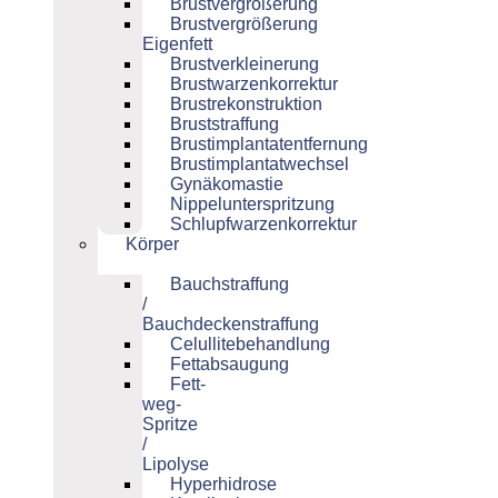
Brustvergrößerung
Brustvergrößerung
Eigenfett
Brustverkleinerung
Brustwarzenkorrektur
Brustrekonstruktion
Bruststraffung
Brustimplantatentfernung
Brustimplantatwechsel
Gynäkomastie
Nippelunterspritzung
Schlupfwarzenkorrektur
Körper
Bauchstraffung
/
Bauchdeckenstraffung
Celullitebehandlung
Fettabsaugung
Fett-
weg-
Spritze
/
Lipolyse
Hyperhidrose