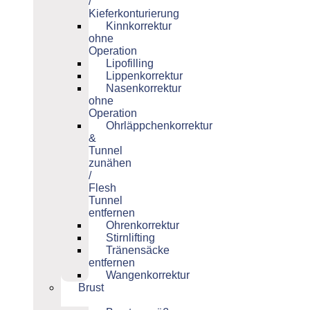
/
Kieferkonturierung
Kinnkorrektur
ohne
Operation
Lipofilling
Lippenkorrektur
Nasenkorrektur
ohne
Operation
Ohrläppchenkorrektur
&
Tunnel
zunähen
/
Flesh
Tunnel
entfernen
Ohrenkorrektur
Stirnlifting
Tränensäcke
entfernen
Wangenkorrektur
Brust