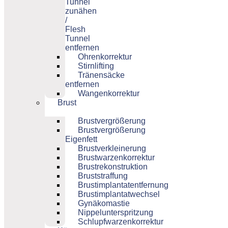
Tunnel
zunähen
/
Flesh
Tunnel
entfernen
Ohrenkorrektur
Stirnlifting
Tränensäcke
entfernen
Wangenkorrektur
Brust
Brustvergrößerung
Brustvergrößerung
Eigenfett
Brustverkleinerung
Brustwarzenkorrektur
Brustrekonstruktion
Bruststraffung
Brustimplantatentfernung
Brustimplantatwechsel
Gynäkomastie
Nippelunterspritzung
Schlupfwarzenkorrektur