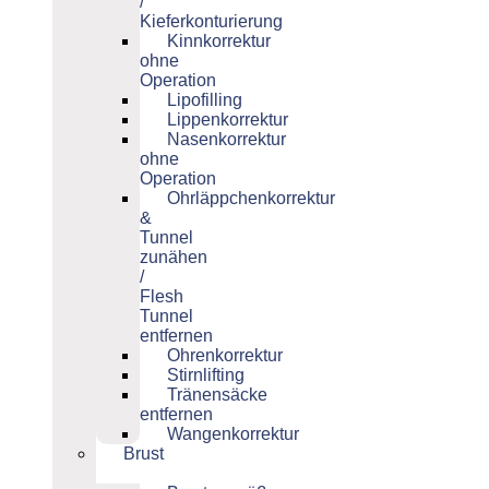
/
Kieferkonturierung
Kinnkorrektur
ohne
Operation
Lipofilling
Lippenkorrektur
Nasenkorrektur
ohne
Operation
Ohrläppchenkorrektur
&
Tunnel
zunähen
/
Flesh
Tunnel
entfernen
Ohrenkorrektur
Stirnlifting
Tränensäcke
entfernen
Wangenkorrektur
Brust