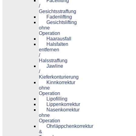
Facelifting
/
Gesichtsstraffung
Fadenlifting
Gesichtslifting
ohne
Operation
Haarausfall
Halsfalten
entfernen
/
Halsstraffung
Jawline
/
Kieferkonturierung
Kinnkorrektur
ohne
Operation
Lipofilling
Lippenkorrektur
Nasenkorrektur
ohne
Operation
Ohrläppchenkorrektur
&