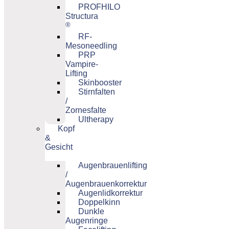
PROFHILO
Structura
®
RF-
Mesoneedling
PRP
Vampire-
Lifting
Skinbooster
Stirnfalten
/
Zornesfalte
Ultherapy
Kopf
&
Gesicht
Augenbrauenlifting
/
Augenbrauenkorrektur
Augenlidkorrektur
Doppelkinn
Dunkle
Augenringe