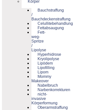
Körper
Bauchstraffung
/
Bauchdeckenstraffung
Celullitebehandlung
Fettabsaugung
Fett-
weg-
Spritze
/
Lipolyse
Hyperhidrose
Kryolipolyse
Lipödem
Lipofilling
Lipom
Mommy
Makeover
Nabelbruch
Narbenkorrekturen
nicht-
invasive
Körperformung
Oberarmstraffung