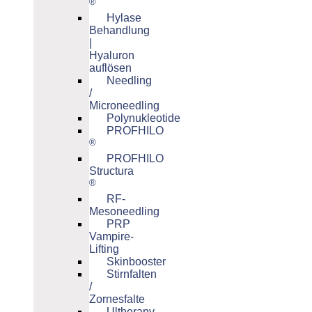
®
Hylase
Behandlung
|
Hyaluron
auflösen
Needling
/
Microneedling
Polynukleotide
PROFHILO
®
PROFHILO
Structura
®
RF-
Mesoneedling
PRP
Vampire-
Lifting
Skinbooster
Stirnfalten
/
Zornesfalte
Ultherapy