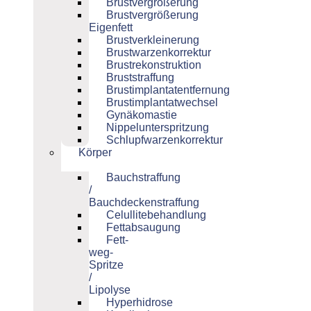
Brustvergrößerung
Brustvergrößerung
Eigenfett
Brustverkleinerung
Brustwarzenkorrektur
Brustrekonstruktion
Bruststraffung
Brustimplantatentfernung
Brustimplantatwechsel
Gynäkomastie
Nippelunterspritzung
Schlupfwarzenkorrektur
Körper
Bauchstraffung
/
Bauchdeckenstraffung
Celullitebehandlung
Fettabsaugung
Fett-
weg-
Spritze
/
Lipolyse
Hyperhidrose