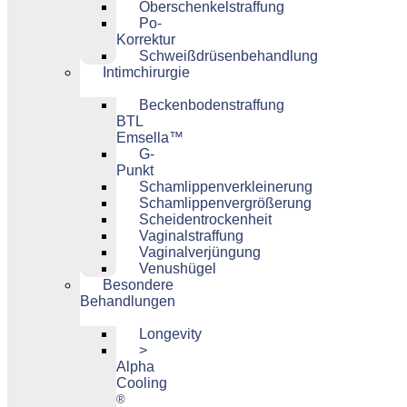
Oberschenkelstraffung
Po-
Korrektur
Schweißdrüsenbehandlung
Intimchirurgie
Beckenbodenstraffung
BTL
Emsella™
G-
Punkt
Schamlippenverkleinerung
Schamlippenvergrößerung
Scheidentrockenheit
Vaginalstraffung
Vaginalverjüngung
Venushügel
Besondere
Behandlungen
Longevity
>
Alpha
Cooling
®