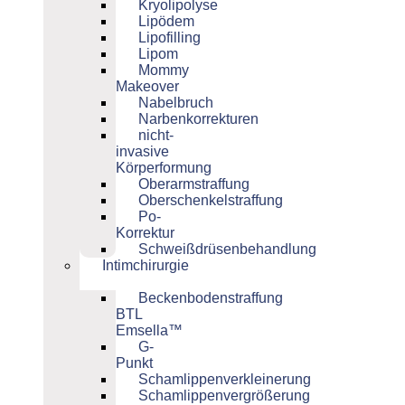
Kryolipolyse
Lipödem
Lipofilling
Lipom
Mommy
Makeover
Nabelbruch
Narbenkorrekturen
nicht-
invasive
Körperformung
Oberarmstraffung
Oberschenkelstraffung
Po-
Korrektur
Schweißdrüsenbehandlung
Intimchirurgie
Beckenbodenstraffung
BTL
Emsella™
G-
Punkt
Schamlippenverkleinerung
Schamlippenvergrößerung