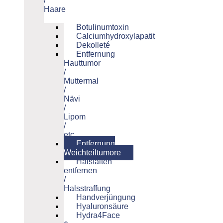
/
Haare
Botulinumtoxin
Calciumhydroxylapatit
Dekolleté
Entfernung
Hauttumor
/
Muttermal
/
Nävi
/
Lipom
/
etc.
Entfernung
Weichteiltumore
Halsfalten
entfernen
/
Halsstraffung
Handverjüngung
Hyaluronsäure
Hydra4Face