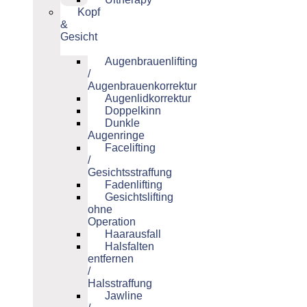
Kopf
&
Gesicht
Augenbrauenlifting
/
Augenbrauenkorrektur
Augenlidkorrektur
Doppelkinn
Dunkle
Augenringe
Facelifting
/
Gesichtsstraffung
Fadenlifting
Gesichtslifting
ohne
Operation
Haarausfall
Halsfalten
entfernen
/
Halsstraffung
Jawline