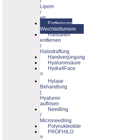
/
Lipom
/
etc.
Entfernung
Weichteiltumore
Halsfalten
entfernen
/
Halsstraffung
Handverjüngung
Hyaluronsäure
Hydra4Face
®
Hylase
Behandlung
|
Hyaluron
auflösen
Needling
/
Microneedling
Polynukleotide
PROFHILO
®