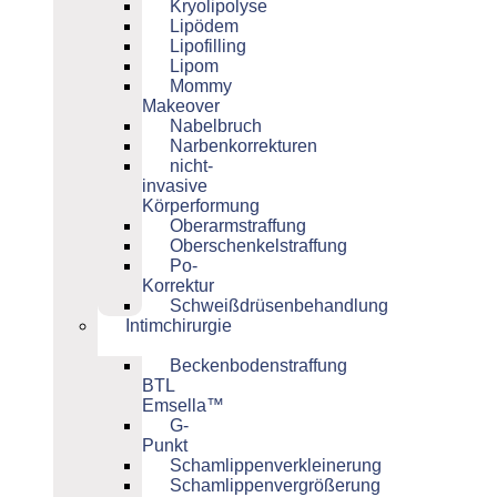
Kryolipolyse
Lipödem
Lipofilling
Lipom
Mommy
Makeover
Nabelbruch
Narbenkorrekturen
nicht-
invasive
Körperformung
Oberarmstraffung
Oberschenkelstraffung
Po-
Korrektur
Schweißdrüsenbehandlung
Intimchirurgie
Beckenbodenstraffung
BTL
Emsella™
G-
Punkt
Schamlippenverkleinerung
Schamlippenvergrößerung