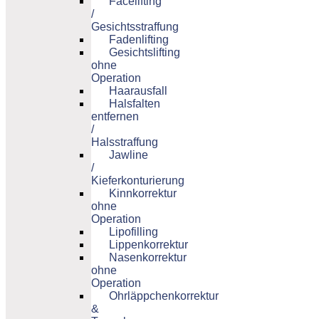
Facelifting
/
Gesichtsstraffung
Fadenlifting
Gesichtslifting
ohne
Operation
Haarausfall
Halsfalten
entfernen
/
Halsstraffung
Jawline
/
Kieferkonturierung
Kinnkorrektur
ohne
Operation
Lipofilling
Lippenkorrektur
Nasenkorrektur
ohne
Operation
Ohrläppchenkorrektur
&