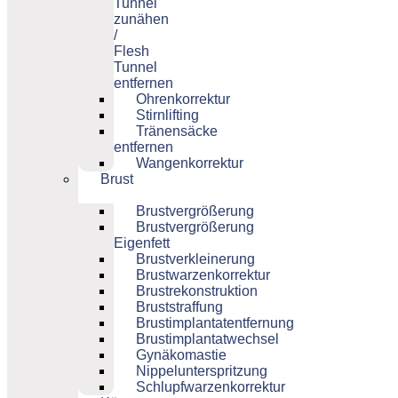
Tunnel
zunähen
/
Flesh
Tunnel
entfernen
Ohrenkorrektur
Stirnlifting
Tränensäcke
entfernen
Wangenkorrektur
Brust
Brustvergrößerung
Brustvergrößerung
Eigenfett
Brustverkleinerung
Brustwarzenkorrektur
Brustrekonstruktion
Bruststraffung
Brustimplantatentfernung
Brustimplantatwechsel
Gynäkomastie
Nippelunterspritzung
Schlupfwarzenkorrektur