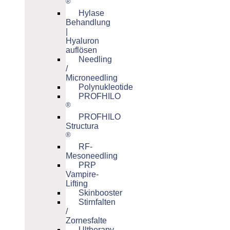
®
Hylase
Behandlung
|
Hyaluron
auflösen
Needling
/
Microneedling
Polynukleotide
PROFHILO
®
PROFHILO
Structura
®
RF-
Mesoneedling
PRP
Vampire-
Lifting
Skinbooster
Stirnfalten
/
Zornesfalte
Ultherapy