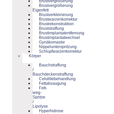
Brustvergrößerung
Brustvergrößerung
Eigenfett
Brustverkleinerung
Brustwarzenkorrektur
Brustrekonstruktion
Bruststraffung
Brustimplantatentfernung
Brustimplantatwechsel
Gynäkomastie
Nippelunterspritzung
Schlupfwarzenkorrektur
Körper
Bauchstraffung
/
Bauchdeckenstraffung
Celullitebehandlung
Fettabsaugung
Fett-
weg-
Spritze
/
Lipolyse
Hyperhidrose