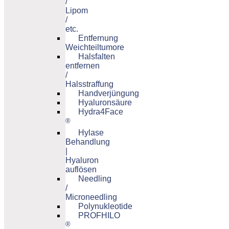
/
Lipom
/
etc.
Entfernung
Weichteiltumore
Halsfalten
entfernen
/
Halsstraffung
Handverjüngung
Hyaluronsäure
Hydra4Face
®
Hylase
Behandlung
|
Hyaluron
auflösen
Needling
/
Microneedling
Polynukleotide
PROFHILO
®