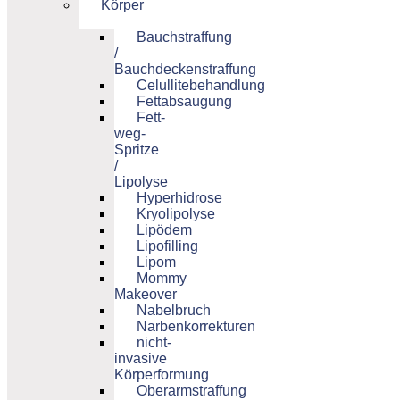
Körper
Bauchstraffung
/
Bauchdeckenstraffung
Celullitebehandlung
Fettabsaugung
Fett-
weg-
Spritze
/
Lipolyse
Hyperhidrose
Kryolipolyse
Lipödem
Lipofilling
Lipom
Mommy
Makeover
Nabelbruch
Narbenkorrekturen
nicht-
invasive
Körperformung
Oberarmstraffung