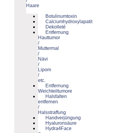
/
Haare
Botulinumtoxin
Calciumhydroxylapatit
Dekolleté
Entfernung
Hauttumor
/
Muttermal
/
Nävi
/
Lipom
/
etc.
Entfernung
Weichteiltumore
Halsfalten
entfernen
/
Halsstraffung
Handverjüngung
Hyaluronsäure
Hydra4Face