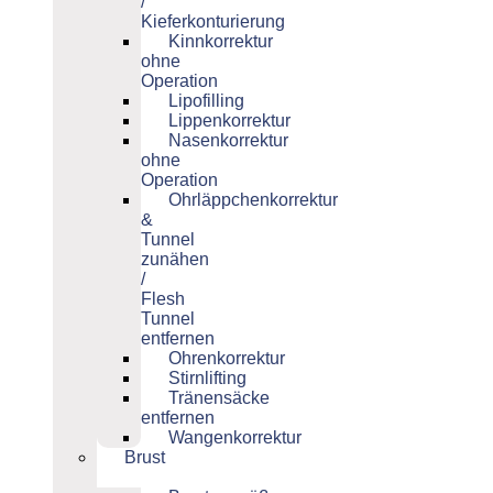
/
Kieferkonturierung
Kinnkorrektur
ohne
Operation
Lipofilling
Lippenkorrektur
Nasenkorrektur
ohne
Operation
Ohrläppchenkorrektur
&
Tunnel
zunähen
/
Flesh
Tunnel
entfernen
Ohrenkorrektur
Stirnlifting
Tränensäcke
entfernen
Wangenkorrektur
Brust