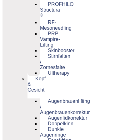
PROFHILO
Structura
®
RF-
Mesoneedling
PRP
Vampire-
Lifting
Skinbooster
Stirnfalten
/
Zornesfalte
Ultherapy
Kopf
&
Gesicht
Augenbrauenlifting
/
Augenbrauenkorrektur
Augenlidkorrektur
Doppelkinn
Dunkle
Augenringe