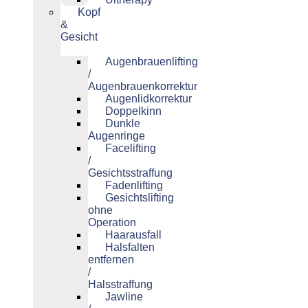
Kopf
&
Gesicht
Augenbrauenlifting
/
Augenbrauenkorrektur
Augenlidkorrektur
Doppelkinn
Dunkle
Augenringe
Facelifting
/
Gesichtsstraffung
Fadenlifting
Gesichtslifting
ohne
Operation
Haarausfall
Halsfalten
entfernen
/
Halsstraffung
Jawline