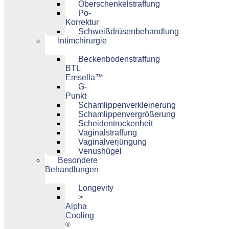
Oberschenkelstraffung
Po-
Korrektur
Schweißdrüsenbehandlung
Intimchirurgie
Beckenbodenstraffung
BTL
Emsella™
G-
Punkt
Schamlippenverkleinerung
Schamlippenvergrößerung
Scheidentrockenheit
Vaginalstraffung
Vaginalverjüngung
Venushügel
Besondere
Behandlungen
Longevity
>
Alpha
Cooling
®