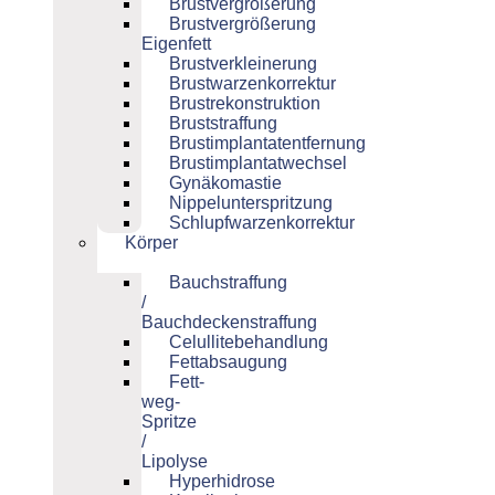
Brustvergrößerung
Brustvergrößerung
Eigenfett
Brustverkleinerung
Brustwarzenkorrektur
Brustrekonstruktion
Bruststraffung
Brustimplantatentfernung
Brustimplantatwechsel
Gynäkomastie
Nippelunterspritzung
Schlupfwarzenkorrektur
Körper
Bauchstraffung
/
Bauchdeckenstraffung
Celullitebehandlung
Fettabsaugung
Fett-
weg-
Spritze
/
Lipolyse
Hyperhidrose