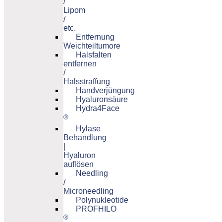
/
Lipom
/
etc.
Entfernung
Weichteiltumore
Halsfalten
entfernen
/
Halsstraffung
Handverjüngung
Hyaluronsäure
Hydra4Face
®
Hylase
Behandlung
|
Hyaluron
auflösen
Needling
/
Microneedling
Polynukleotide
PROFHILO
®