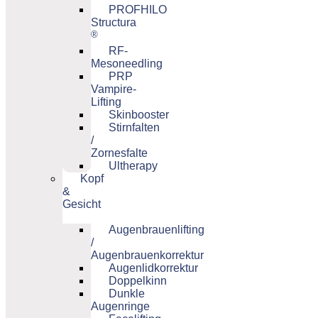
PROFHILO
Structura
®
RF-
Mesoneedling
PRP
Vampire-
Lifting
Skinbooster
Stirnfalten
/
Zornesfalte
Ultherapy
Kopf
&
Gesicht
Augenbrauenlifting
/
Augenbrauenkorrektur
Augenlidkorrektur
Doppelkinn
Dunkle
Augenringe