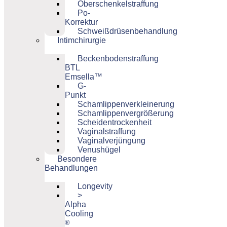
Oberschenkelstraffung
Po-
Korrektur
Schweißdrüsenbehandlung
Intimchirurgie
Beckenbodenstraffung
BTL
Emsella™
G-
Punkt
Schamlippenverkleinerung
Schamlippenvergrößerung
Scheidentrockenheit
Vaginalstraffung
Vaginalverjüngung
Venushügel
Besondere
Behandlungen
Longevity
>
Alpha
Cooling
®