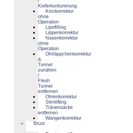
/
Kieferkonturierung
Kinnkorrektur
ohne
Operation
Lipofilling
Lippenkorrektur
Nasenkorrektur
ohne
Operation
Ohrläppchenkorrektur
&
Tunnel
zunähen
/
Flesh
Tunnel
entfernen
Ohrenkorrektur
Stirnlifting
Tränensäcke
entfernen
Wangenkorrektur
Brust