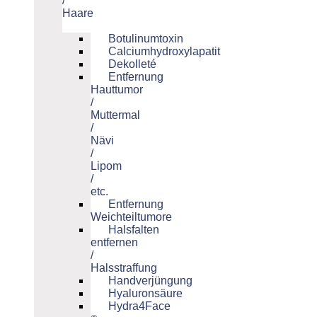
/
Haare
Botulinumtoxin
Calciumhydroxylapatit
Dekolleté
Entfernung
Hauttumor
/
Muttermal
/
Nävi
/
Lipom
/
etc.
Entfernung
Weichteiltumore
Halsfalten
entfernen
/
Halsstraffung
Handverjüngung
Hyaluronsäure
Hydra4Face