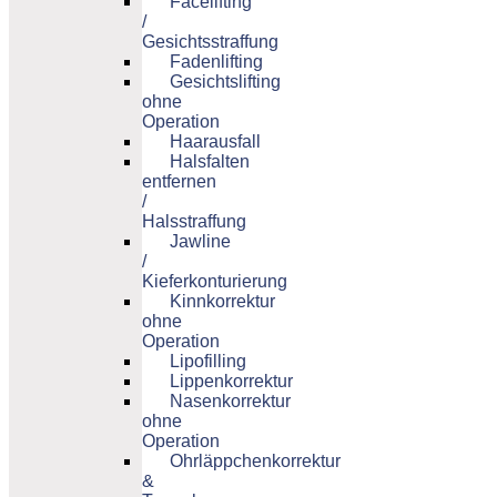
Facelifting
/
Gesichtsstraffung
Fadenlifting
Gesichtslifting
ohne
Operation
Haarausfall
Halsfalten
entfernen
/
Halsstraffung
Jawline
/
Kieferkonturierung
Kinnkorrektur
ohne
Operation
Lipofilling
Lippenkorrektur
Nasenkorrektur
ohne
Operation
Ohrläppchenkorrektur
&