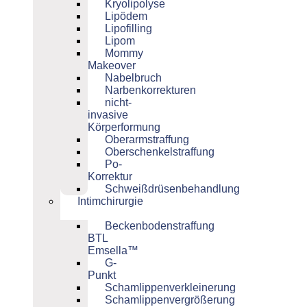
Kryolipolyse
Lipödem
Lipofilling
Lipom
Mommy
Makeover
Nabelbruch
Narbenkorrekturen
nicht-
invasive
Körperformung
Oberarmstraffung
Oberschenkelstraffung
Po-
Korrektur
Schweißdrüsenbehandlung
Intimchirurgie
Beckenbodenstraffung
BTL
Emsella™
G-
Punkt
Schamlippenverkleinerung
Schamlippenvergrößerung