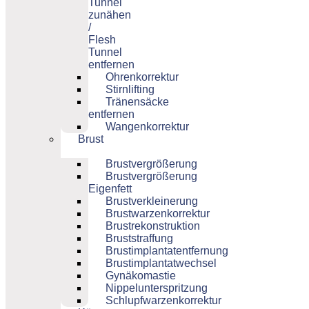
Tunnel
zunähen
/
Flesh
Tunnel
entfernen
Ohrenkorrektur
Stirnlifting
Tränensäcke
entfernen
Wangenkorrektur
Brust
Brustvergrößerung
Brustvergrößerung
Eigenfett
Brustverkleinerung
Brustwarzenkorrektur
Brustrekonstruktion
Bruststraffung
Brustimplantatentfernung
Brustimplantatwechsel
Gynäkomastie
Nippelunterspritzung
Schlupfwarzenkorrektur