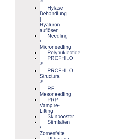
®
Hylase
Behandlung
|
Hyaluron
auflösen
Needling
/
Microneedling
Polynukleotide
PROFHILO
®
PROFHILO
Structura
®
RF-
Mesoneedling
PRP
Vampire-
Lifting
Skinbooster
Stirnfalten
/
Zornesfalte
Ultherapy