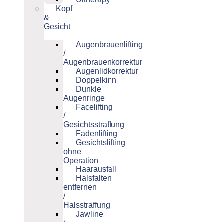
Kopf
&
Gesicht
Augenbrauenlifting
/
Augenbrauenkorrektur
Augenlidkorrektur
Doppelkinn
Dunkle
Augenringe
Facelifting
/
Gesichtsstraffung
Fadenlifting
Gesichtslifting
ohne
Operation
Haarausfall
Halsfalten
entfernen
/
Halsstraffung
Jawline