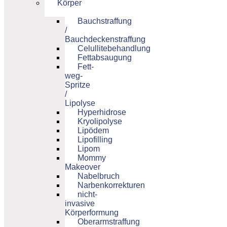
Körper
Bauchstraffung
/
Bauchdeckenstraffung
Celullitebehandlung
Fettabsaugung
Fett-
weg-
Spritze
/
Lipolyse
Hyperhidrose
Kryolipolyse
Lipödem
Lipofilling
Lipom
Mommy
Makeover
Nabelbruch
Narbenkorrekturen
nicht-
invasive
Körperformung
Oberarmstraffung